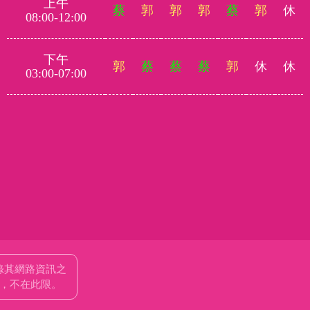
上午
蔡
郭
郭
郭
蔡
郭
休
08:00-12:00
下午
郭
蔡
蔡
蔡
郭
休
休
03:00-07:00
錄其網路資訊之
者，不在此限。