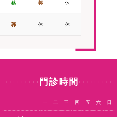
蔡
郭
休
郭
休
休
門診時間
一
二
三
四
五
六
日