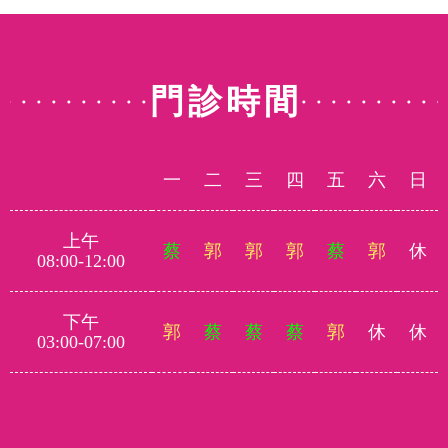
門診時間
一
二
三
四
五
六
日
上午
蔡
郭
郭
郭
蔡
郭
休
08:00-12:00
下午
郭
蔡
蔡
蔡
郭
休
休
03:00-07:00