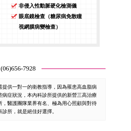
非侵入性動脈硬化檢測儀
眼底鏡檢查（糖尿病免散瞳
視網膜病變檢查）
56-7928
還提供一對一的衛教指導，因為罹患高血脂病
些病症狀況，本內科診所提供的新營三高治療
所，醫護團隊業界有名、極為用心照顧與對待
科診所，就是絕佳好選擇。