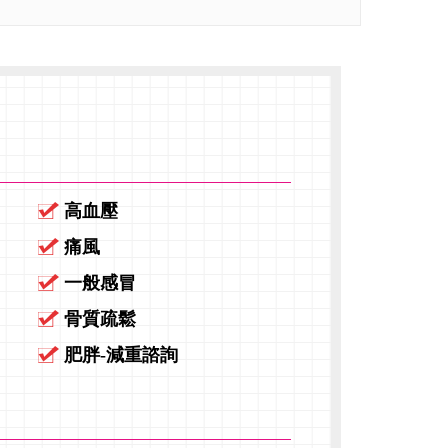
高血壓
痛風
一般感冒
骨質疏鬆
肥胖-減重諮詢