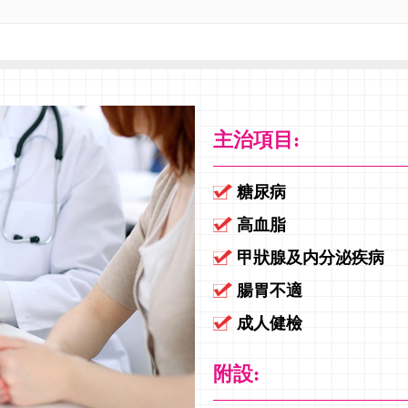
主治項目:
糖尿病
高血脂
甲狀腺及内分泌疾病
腸胃不適
成人健檢
附設: