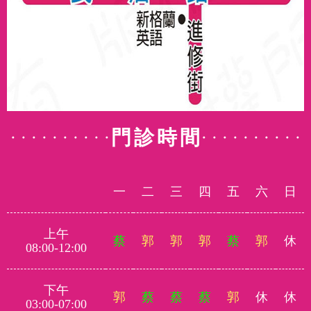
門診時間
一
二
三
四
五
六
日
上午
蔡
郭
郭
郭
蔡
郭
休
08:00-12:00
下午
郭
蔡
蔡
蔡
郭
休
休
03:00-07:00