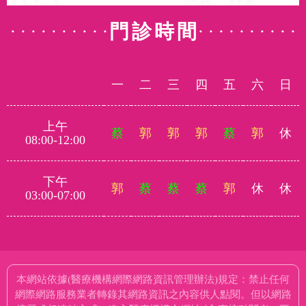
門診時間
一
二
三
四
五
六
日
上午
蔡
郭
郭
郭
蔡
郭
休
08:00-12:00
下午
郭
蔡
蔡
蔡
郭
休
休
03:00-07:00
本網站依據(醫療機構網際網路資訊管理辦法)規定：禁止任何
網際網路服務業者轉錄其網路資訊之內容供人點閱。但以網路