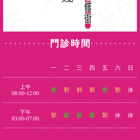
門診時間
一
二
三
四
五
六
日
上午
蔡
郭
郭
郭
蔡
郭
休
08:00-12:00
下午
郭
蔡
蔡
蔡
郭
休
休
03:00-07:00