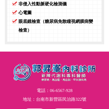
非侵入性動脈硬化檢測儀
心電圖
眼底鏡檢查（糖尿病免散瞳視網膜病變
檢查）
電話：
06-6567-928
地址：台南市新營區民治路322號