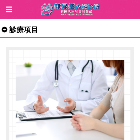
診療項目
台
中
腸
胃
科