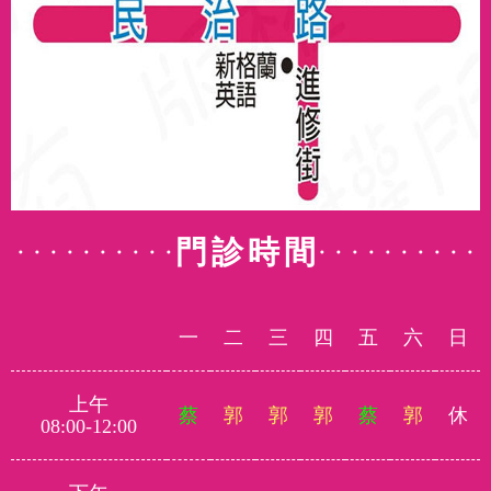
門診時間
一
二
三
四
五
六
日
上午
蔡
郭
郭
郭
蔡
郭
休
08:00-12:00